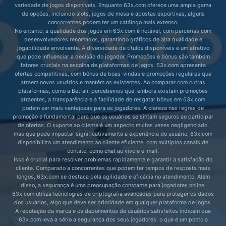
variedade de jogos disponíveis. Enquanto 63x.com oferece uma ampla gama
de opções, incluindo slots, jogos de mesa e apostas esportivas, alguns
concorrentes podem ter um catálogo mais extenso.
No entanto, a qualidade dos jogos em 63x.com é notável, com parcerias com
desenvolvedores renomados, garantindo gráficos de alta qualidade e
jogabilidade envolvente. A diversidade de títulos disponíveis é um atrativo
que pode influenciar a decisão do jogador. Promoções e bônus são também
fatores cruciais na escolha de plataformas de jogos. 63x.com apresenta
ofertas competitivas, com bônus de boas-vindas e promoções regulares que
atraem novos usuários e mantêm os existentes. Ao comparar com outras
plataformas, como a Betfair, percebemos que, embora existam promoções
atraentes, a transparência e a facilidade de resgatar bônus em 63x.com
podem ser mais vantajosas para os jogadores. A clareza nas regras de
promoção é fundamental para que os usuários se sintam seguros ao participar
de ofertas. O suporte ao cliente é um aspecto muitas vezes negligenciado,
mas que pode impactar significativamente a experiência do usuário. 63x.com
disponibiliza um atendimento ao cliente eficiente, com múltiplos canais de
contato, como chat ao vivo e e-mail.
Isso é crucial para resolver problemas rapidamente e garantir a satisfação do
cliente. Comparado a concorrentes que podem ter tempos de resposta mais
longos, 63x.com se destaca pela agilidade e eficácia no atendimento. Além
disso, a segurança é uma preocupação constante para jogadores online.
63x.com utiliza tecnologias de criptografia avançadas para proteger os dados
dos usuários, algo que deve ser prioridade em qualquer plataforma de jogos.
A reputação da marca e os depoimentos de usuários satisfeitos indicam que
63x.com leva a sério a segurança dos seus jogadores, o que é um ponto a