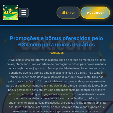
🔐 Entrar
✨ Cadastrar
Promoções e bônus oferecidos pelo
63x.com para novos usuários
19/01/2026
O 63x.com é uma plataforma inovadora que se destaca no mercado de jogos
online, oferecendo uma variedade de promoções e bônus para novos usuários.
Ao se registrar, os jogadores têm a oportunidade de explorar uma série de
benefícios que não apenas ampliam suas chances de ganhar, mas também
tornam a experiência de jogo muito mais divertida e envolvente. Uma das
principais atrações do 63x.com é o bônus de boas-vindas, que é projetado
para dar aos novos membros um impulso inicial em sua jornada de jogos. Esse
bônus geralmente consiste em uma correspondência percentual do primeiro
depósito, permitindo que os jogadores comecem com um saldo maior e mais
oportunidades de jogar seus jogos favoritos. Além disso, o 63x.com
frequentemente atualiza suas promoções, oferecendo rodadas grátis em slots
populares, cashback em perdas e bônus sem depósito, o que significa que
novos usuários podem começar a jogar sem a necessidade de investir